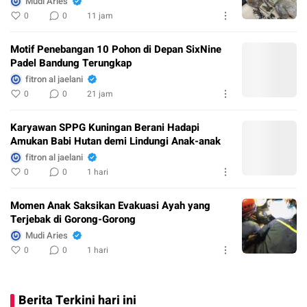
Mudi Aries
0
0
11 jam
Motif Penebangan 10 Pohon di Depan SixNine
Padel Bandung Terungkap
fitron al jaelani
0
0
21 jam
Karyawan SPPG Kuningan Berani Hadapi
Amukan Babi Hutan demi Lindungi Anak-anak
fitron al jaelani
0
0
1 hari
Momen Anak Saksikan Evakuasi Ayah yang
Terjebak di Gorong-Gorong
Mudi Aries
0
0
1 hari
Berita Terkini hari ini