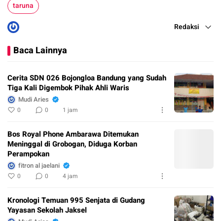
taruna
Redaksi
Baca Lainnya
Cerita SDN 026 Bojongloa Bandung yang Sudah
Tiga Kali Digembok Pihak Ahli Waris
Mudi Aries
0
0
1 jam
Bos Royal Phone Ambarawa Ditemukan
Meninggal di Grobogan, Diduga Korban
Perampokan
fitron al jaelani
0
0
4 jam
Kronologi Temuan 995 Senjata di Gudang
Yayasan Sekolah Jaksel