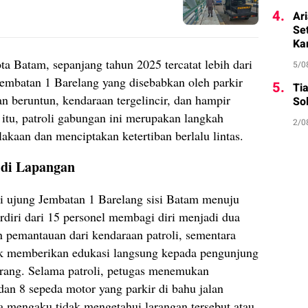
4.
Ar
Se
Ka
 Batam, sepanjang tahun 2025 tercatat lebih dari
5/0
 Jembatan 1 Barelang yang disebabkan oleh parkir
5.
Ti
kan beruntun, kendaraan tergelincir, dan hampir
Sol
a itu, patroli gabungan ini merupakan langkah
2/0
akaan dan menciptakan ketertiban berlalu lintas.
 di Lapangan
ri ujung Jembatan 1 Barelang sisi Batam menuju
diri dari 15 personel membagi diri menjadi dua
pemantauan dari kendaraan patroli, sementara
uk memberikan edukasi langsung kepada pengunjung
larang. Selama patroli, petugas menemukan
dan 8 sepeda motor yang parkir di bahu jalan
a mengaku tidak mengetahui larangan tersebut atau