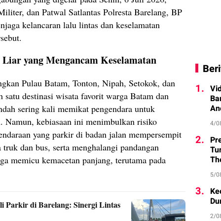
iliter, dan Patwal Satlantas Polresta Barelang, BP
aga kelancaran lalu lintas dan keselamatan
sebut.
ir Liar yang Mengancam Keselamatan
Beri
gkan Pulau Batam, Tonton, Nipah, Setokok, dan
1.
Vi
 satu destinasi wisata favorit warga Batam dan
Ba
indah sering kali memikat pengendara untuk
An
an. Namun, kebiasaan ini menimbulkan risiko
4/0
 Kendaraan yang parkir di badan jalan mempersempit
2.
Pr
a truk dan bus, serta menghalangi pandangan
Tu
juga memicu kemacetan panjang, terutama pada
Th
5/0
3.
Ke
Du
Parkir di Barelang: Sinergi Lintas
2/0