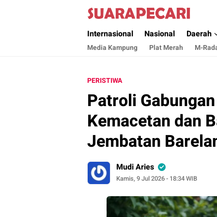
Suara Pecari
Suara Pencerahan Anak Negeri ( Berita Akt
Internasional
Nasional
Daerah
Media Kampung
Plat Merah
M-Rad
PERISTIWA
Patroli Gabungan
Kemacetan dan Ba
Jembatan Barela
Mudi Aries
Kamis, 9 Jul 2026 - 18:34 WIB