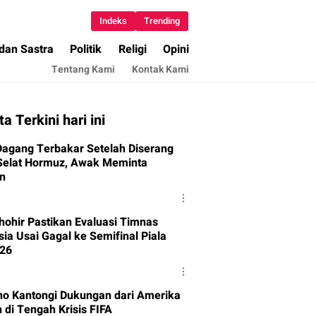
Indeks
Trending
 dan Sastra
Politik
Religi
Opini
Tentang Kami
Kontak Kami
ta Terkini hari ini
Dagang Terbakar Setelah Diserang
Selat Hormuz, Awak Meminta
n
Thohir Pastikan Evaluasi Timnas
ia Usai Gagal ke Semifinal Piala
26
ino Kantongi Dukungan dari Amerika
 di Tengah Krisis FIFA