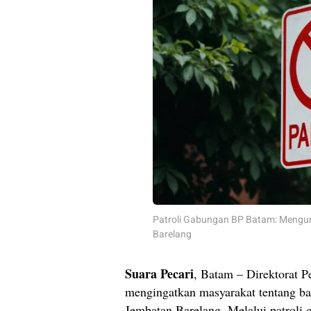
Patroli Gabungan BP Batam: Mengur
Barelang
Suara Pecari
, Batam – Direktorat
mengingatkan masyarakat tentang bah
Jembatan Barelang. Melalui patroli 