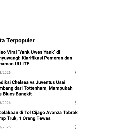
ta Terpopuler
deo Viral ‘Yank Uwes Yank’ di
nyuwangi: Klarifikasi Pemeran dan
caman UU ITE
8/2026
ediksi Chelsea vs Juventus Usai
mbang dari Tottenham, Mampukah
e Blues Bangkit
8/2026
celakaan di Tol Cijago Avanza Tabrak
mp Truk, 1 Orang Tewas
8/2026