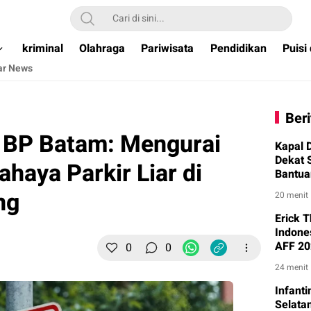
ual & Terpercaya )
kriminal
Olahraga
Pariwisata
Pendidikan
Puisi
ar News
Beri
 BP Batam: Mengurai
Kapal 
Dekat 
haya Parkir Liar di
Bantua
ng
20 menit
Erick 
Indones
AFF 20
0
0
24 menit
Infant
Selatan