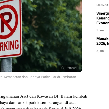
50 menit
Sinerg
Keuang
Ekonom
1 jam
Menakar
2026, 
2 jam
Perbesar
ai Kemacetan dan Bahaya Parkir Liar di Jembatan
 Pengamanan Aset dan Kawasan BP Batam kembali
aya dan sanksi parkir sembarangan di atas
gabungan yang digelar pada Senin, 6 Juli 2026,