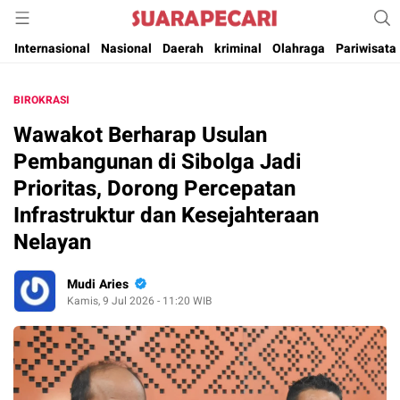
Suara Pencerahan Anak Negeri ( Berita Aktual & Terpercaya )
Suara Pecari
Internasional
Nasional
Daerah
kriminal
Olahraga
Pariwisata
BIROKRASI
Wawakot Berharap Usulan
Pembangunan di Sibolga Jadi
Prioritas, Dorong Percepatan
Infrastruktur dan Kesejahteraan
Nelayan
Mudi Aries
Kamis, 9 Jul 2026 - 11:20 WIB