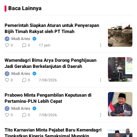
Baca Lainnya
Pemerintah Siapkan Aturan untuk Penyerapan
Bijih Timah Rakyat oleh PT Timah
Mudi Aries
0
0
17 jam
Wamendagri Bima Arya Dorong Penghijauan
Jadi Gerakan Berkelanjutan di Daerah
Mudi Aries
0
0
7/08/2026
Prabowo Minta Pengambilan Keputusan di
Pertamina-PLN Lebih Cepat
Mudi Aries
0
0
7/08/2026
Tito Karnavian Minta Pejabat Baru Kemendagri
Tingkatkan Kinerja Semaksimal Mungkin